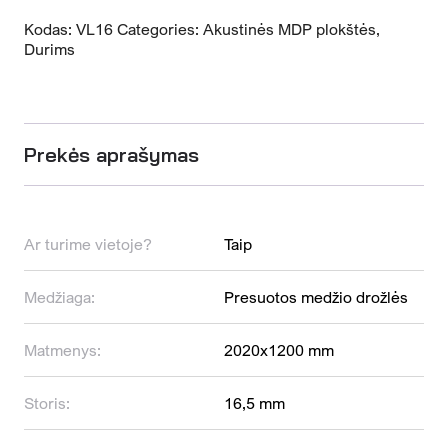
Kodas:
VL16
Categories:
Akustinės MDP plokštės
,
Durims
Prekės aprašymas
Ar turime vietoje?
Taip
Medžiaga:
Presuotos medžio drožlės
Matmenys:
2020x1200 mm
Storis:
16,5 mm