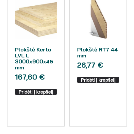
Plokštė Kerto
Plokštė RT7 44
LVL L
mm
3000x900x45
26,77
€
mm
167,60
€
Pridėti į krepšelį
Pridėti į krepšelį