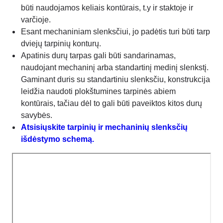
būti naudojamos keliais kontūrais, t.y ir staktoje ir
varčioje.
Esant mechaniniam slenksčiui, jo padėtis turi būti tarp
dviejų tarpinių konturų.
Apatinis durų tarpas gali būti sandarinamas,
naudojant mechaninį arba standartinį medinį slenkstį.
Gaminant duris su standartiniu slenksčiu, konstrukcija
leidžia naudoti plokštumines tarpinės abiem
kontūrais, tačiau dėl to gali būti paveiktos kitos durų
savybės.
Atsisiųskite tarpinių ir mechaninių slenksčių
išdėstymo schemą.