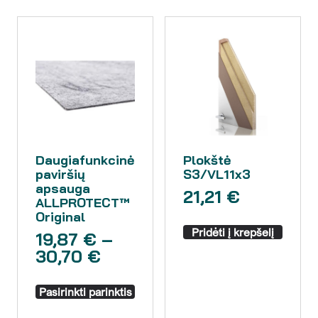
Daugiafunkcinė
Plokštė
paviršių
S3/VL11x3
apsauga
21,21
€
ALLPROTECT™
Original
Pridėti į krepšelį
19,87
€
–
30,70
€
Pasirinkti parinktis