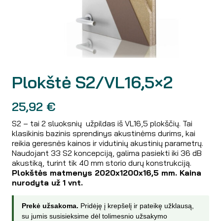
Plokštė S2/VL16,5×2
25,92
€
S2 – tai 2 sluoksnių užpildas iš VL16,5 plokščių. Tai
klasikinis bazinis sprendinys akustinėms durims, kai
reikia geresnės kainos ir vidutinių akustinių parametrų.
Naudojant 33 S2 koncepciją, galima pasiekti iki 36 dB
akustiką, turint tik 40 mm storio durų konstrukciją.
Plokštės matmenys 2020x1200x16,5 mm. Kaina
nurodyta už 1 vnt.
Prekė užsakoma.
Pridėję į krepšelį ir pateikę užklausą,
su jumis susisieksime dėl tolimesnio užsakymo