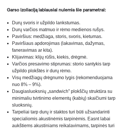
Garso izoliaciją labiausiai nulemia šie parametrai:
Durų svoris ir užpildo lankstumas.
Durų varčios matmuo ir rėmo medienos rušys.
Paviršius: medžiaga, storis, svoris, kietumas.
Paviršiaus apdorojimas (lakavimas, dažymas,
faneravimas ar kita).
Klijavimas: klijų rūšis, kiekis, drėgmė.
Varčios presavimo stiprumas: storio santykis tarp
užpildo plokštės ir durų rėmo.
Visų medžiagų drėgnumo lygis (rekomenduojama
nuo 8% – 9%).
Daugiasluoksnių „sandwich” plokščių struktūra su
minimaliu tvirtinimo elementų (kabių) skaičiumi tarp
sluoksnių.
Tarpeliai tarp durų ir staktos turi būti užsandarinti
specialiomis akustinėmis tarpinėmis. Easnt labai
aukštiems akustiniams reikalavimams, tarpinės turi