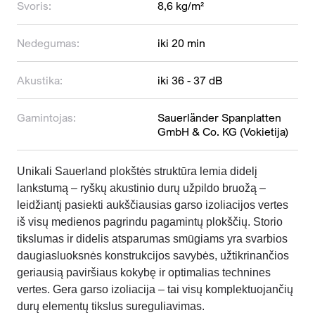
Svoris:
8,6 kg/m²
Nedegumas:
iki 20 min
Akustika:
iki 36 - 37 dB
Gamintojas:
Sauerländer Spanplatten
GmbH & Co. KG (Vokietija)
Unikali Sauerland plokštės struktūra lemia didelį
lankstumą – ryškų akustinio durų užpildo bruožą –
leidžiantį pasiekti aukščiausias garso izoliacijos vertes
iš visų medienos pagrindu pagamintų plokščių. Storio
tikslumas ir didelis atsparumas smūgiams yra svarbios
daugiasluoksnės konstrukcijos savybės, užtikrinančios
geriausią paviršiaus kokybę ir optimalias technines
vertes. Gera garso izoliacija – tai visų komplektuojančių
durų elementų tikslus sureguliavimas.