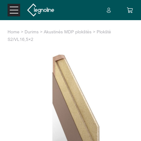
Home
>
Durims
>
Akustinės MDP plokštės
> Plokštė
S2/VL16,5×2