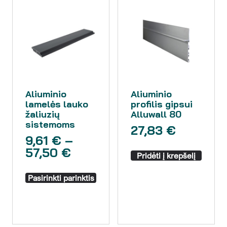
Aliuminio
Aliuminio
lamelės lauko
profilis gipsui
žaliuzių
Alluwall 80
sistemoms
27,83
€
9,61
€
–
57,50
€
Pridėti į krepšelį
Pasirinkti parinktis