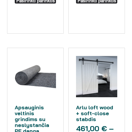
Pasirinkti parinktis
Pasirinkti parinktis
Apsauginis
Arlu loft wood
veltinis
+ soft-close
grindims su
stabdis
neslystančia
461,00
€
–
PE danga