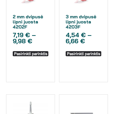
2 mm dvipusė
3 mm dvipusė
lipni juosta
lipni juosta
4202F
4203F
7,19
€
–
4,54
€
–
9,98
€
6,66
€
Pasirinkti parinktis
Pasirinkti parinktis