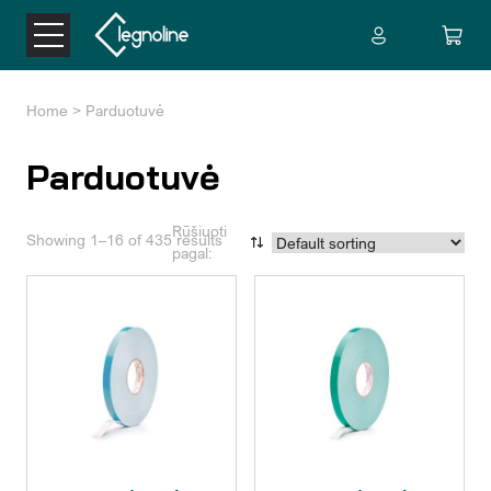
Home
> Parduotuvė
Parduotuvė
Rūšiuoti
Showing 1–16 of 435 results
pagal: