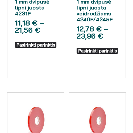
1 mm dvipusė
1 mm dvipusė
lipni juosta
lipni juosta
4231F
veidrodžiams
4240F/4245F
11,18
€
–
12,78
€
–
21,56
€
23,96
€
Pasirinkti parinktis
Pasirinkti parinktis