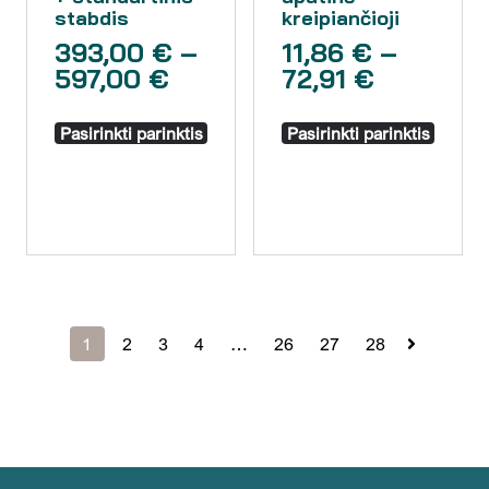
stabdis
kreipiančioji
393,00
€
–
11,86
€
–
597,00
€
72,91
€
Pasirinkti parinktis
Pasirinkti parinktis
1
2
3
4
…
26
27
28