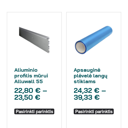
Aliuminio
Apsauginė
profilis mūrui
plėvelė langų
Alluwall 55
stiklams
22,80
€
–
24,32
€
–
23,50
€
39,33
€
Pasirinkti parinktis
Pasirinkti parinktis