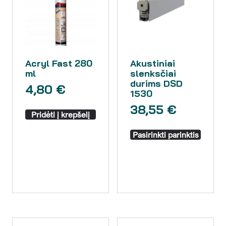
Acryl Fast 280
Akustiniai
ml
slenksčiai
durims DSD
4,80
€
1530
38,55
€
Pridėti į krepšelį
Pasirinkti parinktis