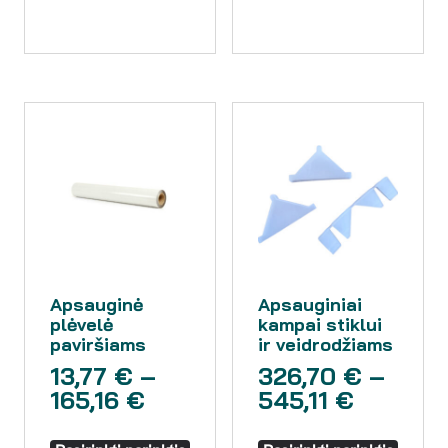
Apsauginė
Apsauginiai
plėvelė
kampai stiklui
paviršiams
ir veidrodžiams
13,77
€
–
326,70
€
–
165,16
€
545,11
€