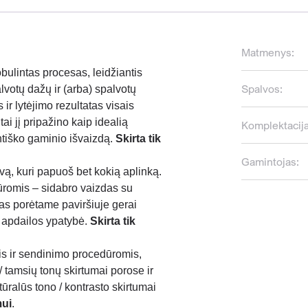
Matmenys:
bulintas procesas, leidžiantis
Spalvos:
lvotų dažų ir (arba) spalvotų
ir lytėjimo rezultatas visais
tai jį pripažino kaip idealią
Komplektacija
entiško gaminio išvaizdą.
Skirta tik
Gamintojas:
lvą
, kuri papuoš bet kokią aplinką.
ūromis – sidabro vaizdas su
mas porėtame paviršiuje gerai
– apdailos ypatybė.
Skirta tik
s ir sendinimo procedūromis,
/ tamsių tonų skirtumai porose ir
ūralūs tono / kontrasto skirtumai
mui
.