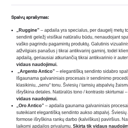
Spalvų aprašymas:
„Ruggine”
–
apdaila yra specialus, per daugelį metų to
sendinti
geležį
visiškai natūraliu būdu, nenaudojant spa
vaško pagrindu pagamintų produktų. Galutinis vizualinis 
atžvilgiais panašus į tikrai antikvarinį gaminį, todėl klien
apdailą, geriausiai atkuriančią tikrai antikvarinio ir aut
vidaus naudojimui.
„
Argento Antico”
– elegantišką
sendinto sidabro spa
Išgaunama galvaniniais procesais ir sendinimo proced
klasikiniu, „senu“ tonu. Šviesių / tamsių atspalvių žais
išryškina detales. Natūralūs tono / kontrasto skirtumai 
vidaus naudojimui.
„Oro Antico”
– apdaila gaunama galvaniniais procesai
suteikiant elegantišką sendinto aukso atspalvį. Šviesių 
formose išryškina rankų darbo (kalviškus) paviršius. Nat
laikomi apdailos privalumu.
Skirta tik vidaus naudoji