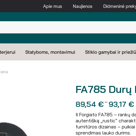
Apie mus
Naujienos
Didmeninė prek
terjerui
Statyboms, montavimui
Stiklo gamybai ir priežiū
cana
FA785 Durų 
–
89,54
€
93,17
€
Il Forgiato FA785 – rankų da
autentišką „rustic“ charakter
furnitūros dizainas – puikiai 
sprendimas lauko durims.