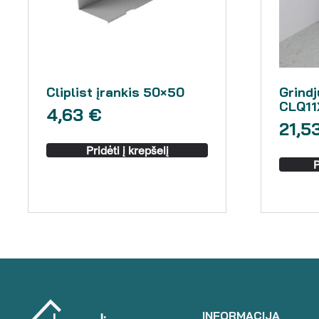
Cliplist įrankis 50×50
Grindj
CLQ11
4,63
€
21,5
Pridėti į krepšelį
P
INFORMACIJA