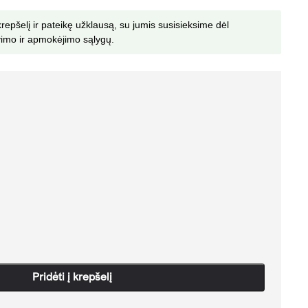
krepšelį ir pateikę užklausą, su jumis susisieksime dėl
imo ir apmokėjimo sąlygų.