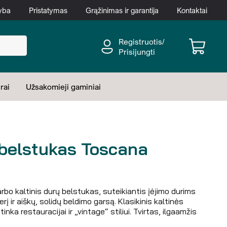
yba
Pristatymas
Grąžinimas ir garantija
Kontaktai
Registruotis/
Prisijungti
rai
Užsakomieji gaminiai
belstukas Toscana
rbo kaltinis durų belstukas, suteikiantis įėjimo durims
į ir aiškų, solidų beldimo garsą. Klasikinis kaltinės
tinka restauracijai ir „vintage“ stiliui. Tvirtas, ilgaamžis