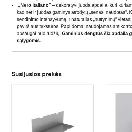
„
Nero Italiano”
– dekoratyvi juoda apdaila, kuri kuria
kad net ir juodas gaminys atrodytų „senas, naudotas“. K
sendinimo intensyvumą ir natūralias „nutrynimų“ vieta
paviršiaus tekstūros. Papildomai naudojamas antikorro
apsaugai nuo rūdžių.
Gaminius dengtus šia apdaila g
sąlygomis.
Susijusios prekės