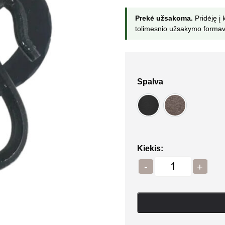
Prekė užsakoma.
Pridėję į 
tolimesnio užsakymo formav
Spalva
Kiekis:
-
+
Quantity