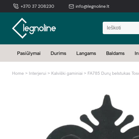
+370 37 208230
info@legnoline.lt
Pasiūlymai
Durims
Langams
Baldams
In
Home
>
Interjerui
>
Kalviški gaminiai
> FA785 Durų belstukas Tos