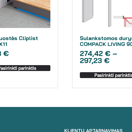
uostės Cliplist
Sulankstomos dury
X11
COMPACK LIVING 9
3
€
274,42
€
–
297,23
€
asirinkti parinktis
Pasirinkti parinkti
KLIENTŲ APTARNAVIMAS