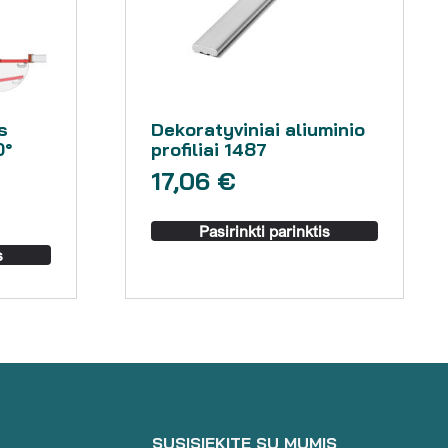
s
Dekoratyviniai aliuminio
0°
profiliai 1487
17,06
€
Pasirinkti parinktis
s
SUSISIEKITE SU MUMIS