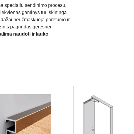
ma specialiu sendinimo procesu,
iekvienas gaminys turi skirtingą
s; dažai neužmaskuoja porėtumo ir
zinis pagrindas geresnei
alima naudoti ir lauko