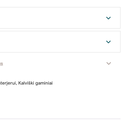
us
nterjerui
,
Kalviški gaminiai