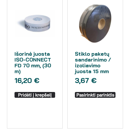
Išorinė juosta
Stiklo paketų
ISO-CONNECT
sandarinimo /
FD 70 mm, (30
izoliavimo
m)
juosta 15 mm
16,20
€
3,67
€
Pridėti į krepšelį
Pasirinkti parinktis