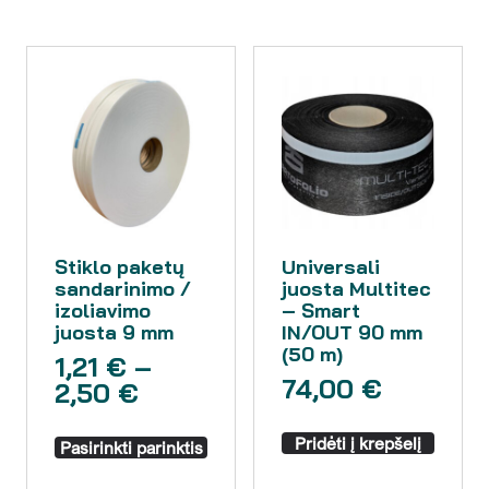
Stiklo paketų
Universali
sandarinimo /
juosta Multitec
izoliavimo
– Smart
juosta 9 mm
IN/OUT 90 mm
(50 m)
1,21
€
–
74,00
€
2,50
€
Pridėti į krepšelį
Pasirinkti parinktis