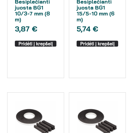
Besiplečianti
Besiplečianti
juosta BG1
juosta BG1
10/3-7 mm (8
15/5-10 mm (6
m)
m)
3,87
€
5,74
€
Pridėti į krepšelį
Pridėti į krepšelį