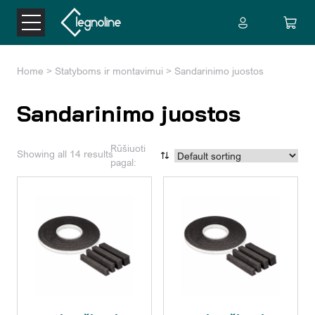
Home
>
Statyboms ir montavimui
> Sandarinimo juostos
Sandarinimo juostos
Rūšiuoti
Showing all 14 results
pagal: